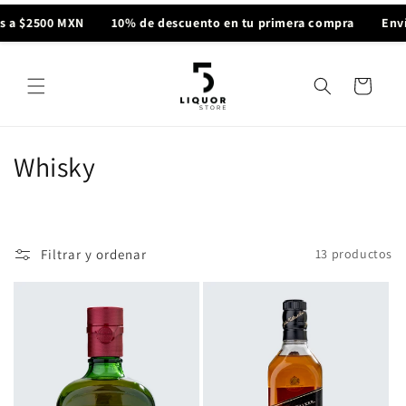
Ir
directamente
 a $2500 MXN
10% de descuento en tu primera compra
Envío
al contenido
Carrito
C
Whisky
o
l
Filtrar y ordenar
13 productos
e
c
c
i