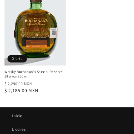
Oferta
Whisky Buchanan's Special Reserve
18 años 750 ml
Precio
Precio
$ 2,290.00 MXN
habitual
$ 2,185.00 MXN
de
oferta
Inicio
Licores