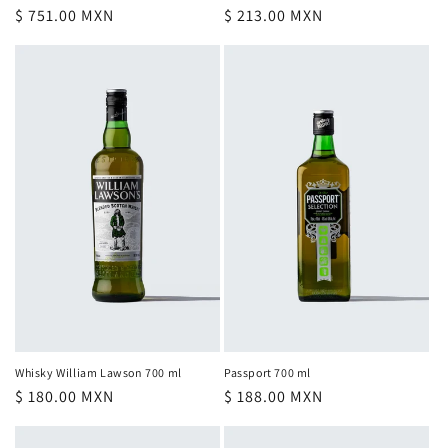
Precio
$ 751.00 MXN
Precio
$ 213.00 MXN
habitual
habitual
Whisky William Lawson 700 ml
Passport 700 ml
Precio
$ 180.00 MXN
Precio
$ 188.00 MXN
habitual
habitual