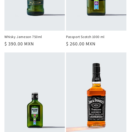
Whisky Jameson 750ml
Passport Scotch 1000 ml
Precio
$ 390.00 MXN
Precio
$ 260.00 MXN
habitual
habitual