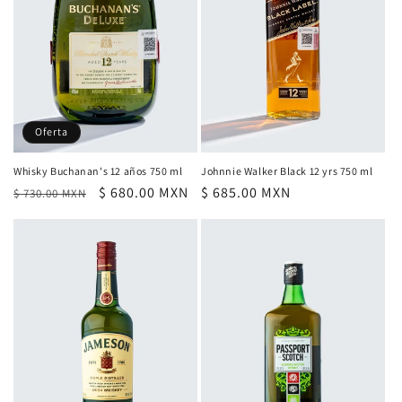
ó
n
:
Oferta
Whisky Buchanan's 12 años 750 ml
Johnnie Walker Black 12 yrs 750 ml
Precio
Precio
$ 680.00 MXN
Precio
$ 685.00 MXN
$ 730.00 MXN
habitual
de
habitual
oferta