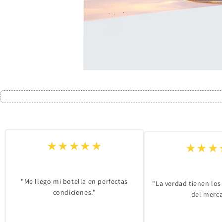
Abrir
elemento
multimedia
1
en
una
ventana
modal
★★★★★
★★★
"Me llego mi botella en perfectas
"La verdad tienen los
condiciones."
del merc