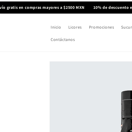
Ir
directamente
tis en compras mayores a $2500 MXN
10% de descuento en tu p
al contenido
Inicio
Licores
Promociones
Sucur
Contáctanos
Ir
directamente
a la
información
del producto