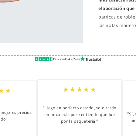
elaboración que 
barricas de roble
las notas madero
Calificado 4.4/5 en
★★★★★
★★
"Llego en perfecto estado, solo tardo
 mejores precios
"Sí,
un poco más pero entiendo que fue
ado"
com
por la paqueteria."