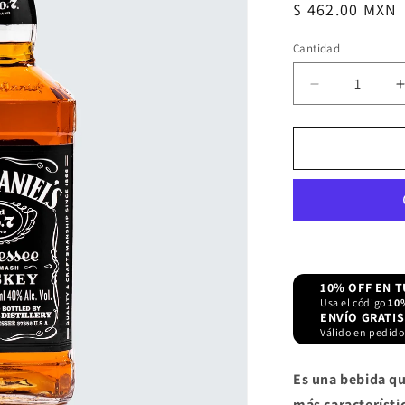
Precio
$ 462.00 MXN
habitual
Cantidad
Reducir
cantidad
para
Whisky
Jack
Daniel&#39;
700
ml
10% OFF EN 
Usa el código
10
ENVÍO GRATIS
Válido en pedido
Es una bebida qu
más característi