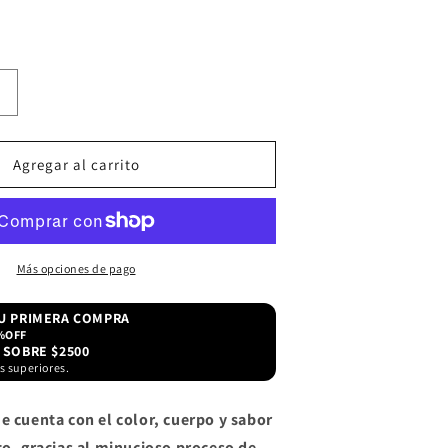
Aumentar
cantidad
para
Whisky
Agregar al carrito
Jack
s
Daniel&#39;s
700
ml
Más opciones de pago
TU PRIMERA COMPRA
%OFF
 SOBRE $2500
s superiores.
e cuenta con el color, cuerpo y sabor
co, gracias al minucioso proceso de