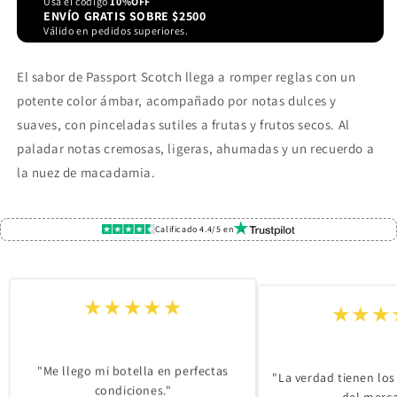
Usa el código
10%OFF
ENVÍO GRATIS SOBRE $2500
Válido en pedidos superiores.
El sabor de Passport Scotch llega a romper reglas con un
potente color ámbar, acompañado por notas dulces y
suaves, con pinceladas sutiles a frutas y frutos secos. Al
paladar notas cremosas, ligeras, ahumadas y un recuerdo a
la nuez de macadamia.
Calificado 4.4/5 en
★★★★★
★★★
"Me llego mi botella en perfectas
"La verdad tienen los
condiciones."
del merc