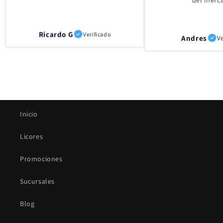
Ricardo G
Verificado
Andres
Ve
Inicio
Licores
Promociones
Sucursales
Blog