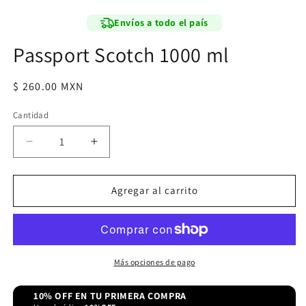
modal
Envíos a todo el país
Passport Scotch 1000 ml
Precio
$ 260.00 MXN
habitual
Cantidad
Reducir
Aumentar
cantidad
cantidad
para
para
Passport
Passport
Agregar al carrito
Scotch
Scotch
1000
1000
ml
ml
Más opciones de pago
10% OFF EN TU PRIMERA COMPRA