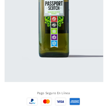
Abrir
elemento
multimedia
Pago Seguro En Línea
1
en
una
ventana