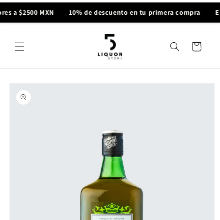
Ir
directamente
res a $2500 MXN
10% de descuento en tu primera compra
En
al contenido
Carrito
Ir
directamente
a la
información
del producto