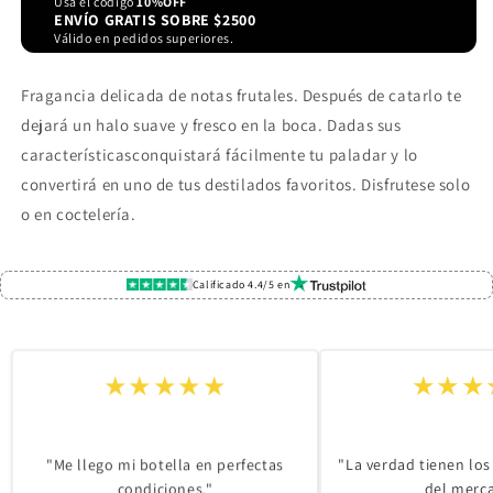
Usa el código
10%OFF
ENVÍO GRATIS SOBRE $2500
Válido en pedidos superiores.
Fragancia delicada de notas frutales. Después de catarlo te
dejará un halo suave y fresco en la boca
. Dadas sus
característicasconquistará fácilmente tu paladar y lo
convertirá en uno de tus destilados favoritos. Disfrutese solo
o en coctelería.
Calificado 4.4/5 en
★★★
★★★★★
"La verdad tienen los
"Me llego mi botella en perfectas
del merc
condiciones."