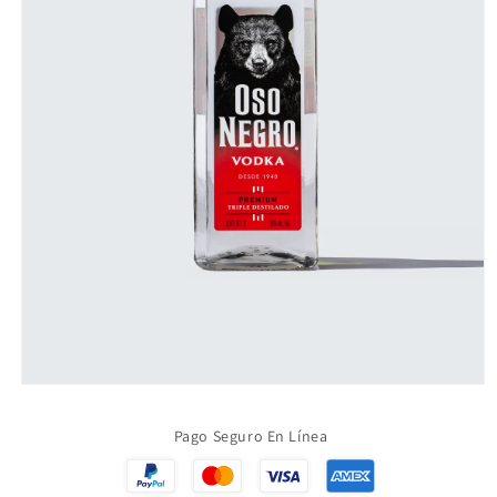
Abrir
elemento
multimedia
Pago Seguro En Línea
1
en
una
ventana