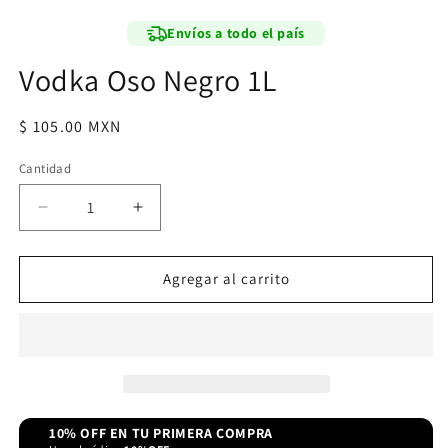
modal
Envíos a todo el país
Vodka Oso Negro 1L
Precio
$ 105.00 MXN
habitual
Cantidad
Reducir
Aumentar
cantidad
cantidad
para
para
Vodka
Vodka
Agregar al carrito
Oso
Oso
Negro
Negro
1L
1L
10% OFF EN TU PRIMERA COMPRA