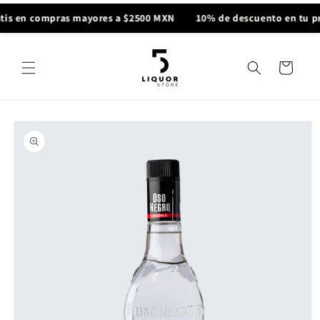
Ir
directamente
tis en compras mayores a $2500 MXN
10% de descuento en tu p
al contenido
Carrito
Ir
directamente
a la
información
del producto