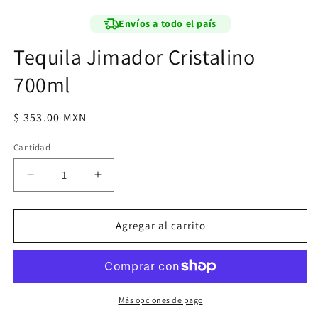
modal
Envíos a todo el país
Tequila Jimador Cristalino
700ml
Precio
$ 353.00 MXN
habitual
Cantidad
Reducir
Aumentar
cantidad
cantidad
para
para
Tequila
Tequila
Agregar al carrito
Jimador
Jimador
Cristalino
Cristalino
700ml
700ml
Más opciones de pago