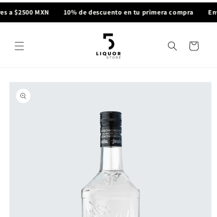
Ir
directamente
es a $2500 MXN
10% de descuento en tu primera compra
Env
al contenido
Carrito
Ir
directamente
a la
información
del producto