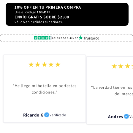
10% OFF EN TU PRIMERA COMPRA
Usa el código
10%OFF
ENVÍO GRATIS SOBRE $2500
Válido en pedidos superiores.
Calificado 4.4/5 en
★★★★★
★★★
"Me llego mi botella en perfectas
"La verdad tienen los
condiciones."
del merc
Ricardo G
Verificado
Andres
Ve