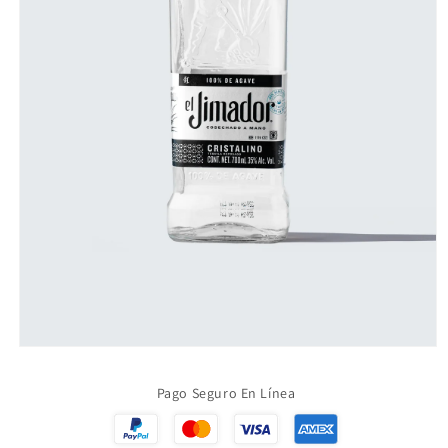
Abrir
elemento
multimedia
Pago Seguro En Línea
1
en
una
ventana