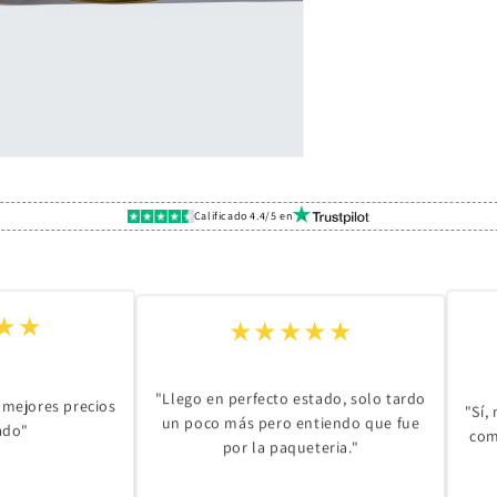
Calificado 4.4/5 en
★★★★★
★★
"Llego en perfecto estado, solo tardo
 mejores precios
"Sí,
un poco más pero entiendo que fue
ado"
com
por la paqueteria."