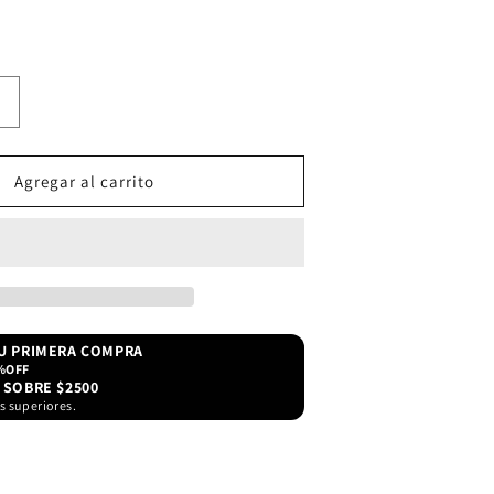
Aumentar
cantidad
para
Tequila
Agregar al carrito
Cabrito
Reposado
950ml
TU PRIMERA COMPRA
%OFF
 SOBRE $2500
s superiores.