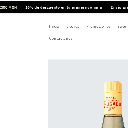
Ir
directamente
N
10% de descuento en tu primera compra
Envío gratis en 
al contenido
Inicio
Licores
Promociones
Sucur
Contáctanos
Ir
directamente
a la
información
del producto