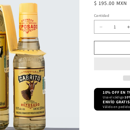
Precio
$ 195.00 MXN
habitual
Cantidad
Reducir
cantidad
para
Tequila
Cabrito
Reposado
950ml
10% OFF EN 
Usa el código
10
ENVÍO GRATIS
Válido en pedido