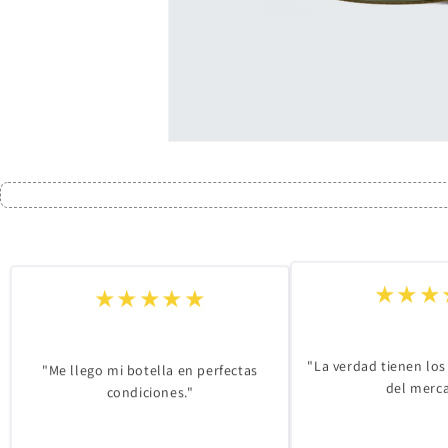
Abrir
elemento
multimedia
1
en
una
ventana
modal
★★★★★
★★★
"Me llego mi botella en perfectas
"La verdad tienen los
condiciones."
del merc