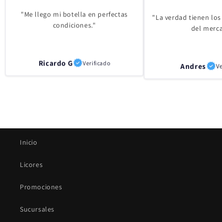
"Me llego mi botella en perfectas
"La verdad tienen los
condiciones."
del merc
Ricardo G
Verificado
Andres
Ve
Inicio
Licores
Promociones
Sucursales