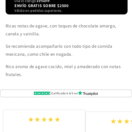
Usa el código
10%OFF
ENVÍO GRATIS SOBRE $2500
Válido en pedidos superiores.
Ricas notas de agave, con toques de chocolate amargo,
canela y vainilla
.
Se recomienda acompañarlo con todo tipo de comida
mexicana, como chile en nogada.
Rico aroma de agave cocido, miel y amaderado con notas
frutales.
Calificado 4.4/5 en
★★★★★
★★★