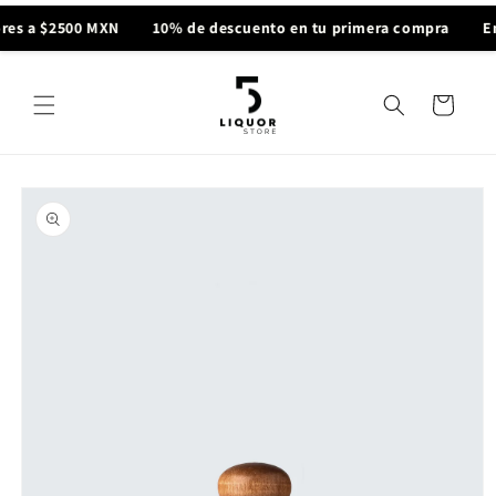
Ir
directamente
res a $2500 MXN
10% de descuento en tu primera compra
En
al contenido
Carrito
Ir
directamente
a la
información
del producto