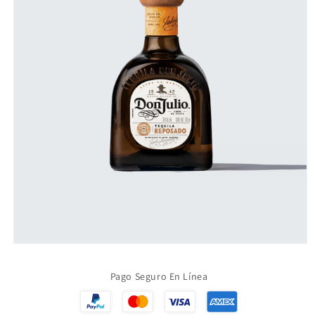
Abrir
elemento
multimedia
Pago Seguro En Línea
1
en
una
ventana