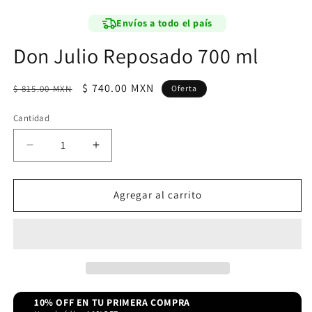
modal
Envíos a todo el país
Don Julio Reposado 700 ml
Precio
Precio
$ 740.00 MXN
$ 815.00 MXN
Oferta
habitual
de
Cantidad
oferta
Reducir
Aumentar
cantidad
cantidad
para
para
Don
Don
Agregar al carrito
Julio
Julio
Reposado
Reposado
700
700
ml
ml
10% OFF EN TU PRIMERA COMPRA