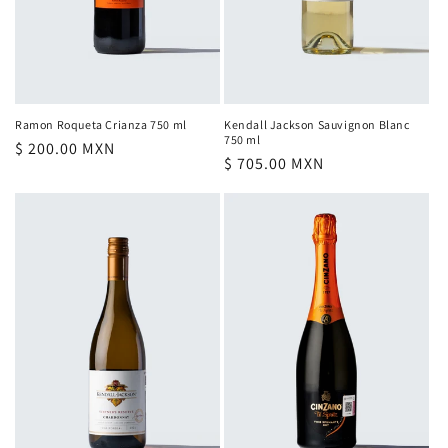
Ramon Roqueta Crianza 750 ml
Kendall Jackson Sauvignon Blanc
750 ml
Precio
$ 200.00 MXN
Precio
$ 705.00 MXN
habitual
habitual