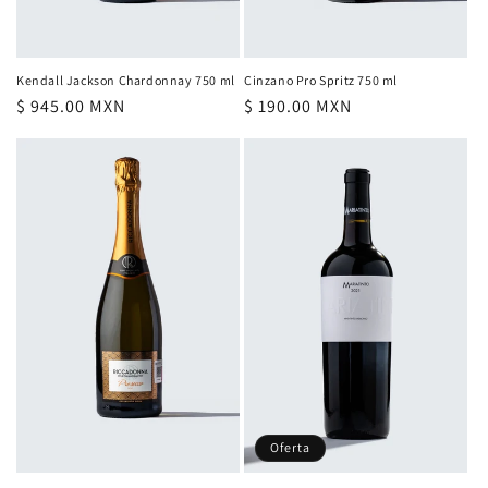
Kendall Jackson Chardonnay 750 ml
Cinzano Pro Spritz 750 ml
Precio
$ 945.00 MXN
Precio
$ 190.00 MXN
habitual
habitual
Oferta