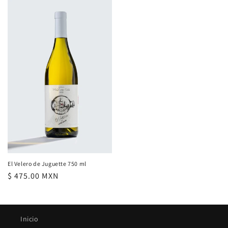
El Velero de Juguette 750 ml
Precio
$ 475.00 MXN
habitual
Inicio