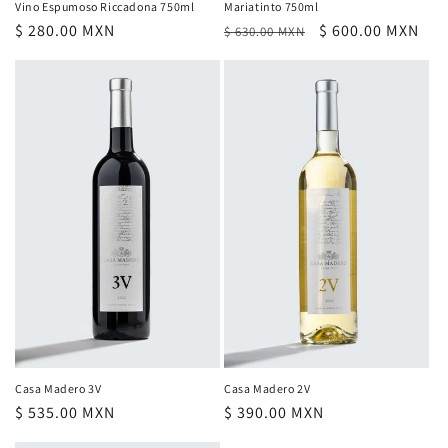
Vino Espumoso Riccadona 750ml
Mariatinto 750ml
Precio
$ 280.00 MXN
Precio
Precio
$ 600.00 MXN
$ 630.00 MXN
habitual
habitual
de
oferta
Casa Madero 3V
Casa Madero 2V
Precio
$ 535.00 MXN
Precio
$ 390.00 MXN
habitual
habitual