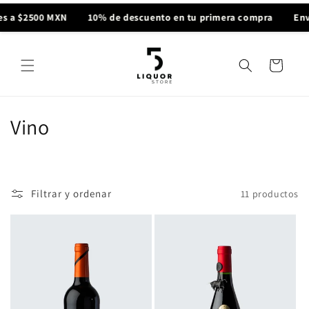
Ir
directamente
s a $2500 MXN
10% de descuento en tu primera compra
Enví
al contenido
Carrito
C
Vino
o
l
Filtrar y ordenar
11 productos
e
c
c
i