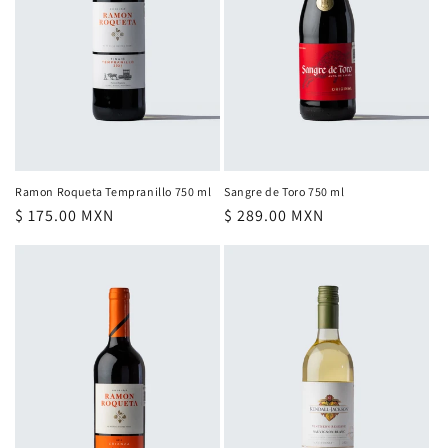
ó
n
:
Ramon Roqueta Tempranillo 750 ml
Sangre de Toro 750 ml
Precio
$ 175.00 MXN
Precio
$ 289.00 MXN
habitual
habitual