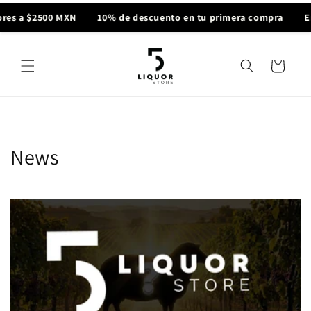
Ir
directamente
s a $2500 MXN
10% de descuento en tu primera compra
Env
al contenido
Carrito
News